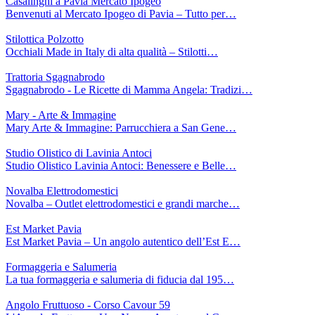
Casalinghi a Pavia Mercato Ipogeo
Benvenuti al Mercato Ipogeo di Pavia – Tutto per…
Stilottica Polzotto
Occhiali Made in Italy di alta qualità – Stilotti…
Trattoria Sgagnabrodo
Sgagnabrodo - Le Ricette di Mamma Angela: Tradizi…
Mary - Arte & Immagine
Mary Arte & Immagine: Parrucchiera a San Gene…
Studio Olistico di Lavinia Antoci
Studio Olistico Lavinia Antoci: Benessere e Belle…
Novalba Elettrodomestici
Novalba – Outlet elettrodomestici e grandi marche…
Est Market Pavia
Est Market Pavia – Un angolo autentico dell’Est E…
Formaggeria e Salumeria
La tua formaggeria e salumeria di fiducia dal 195…
Angolo Fruttuoso - Corso Cavour 59