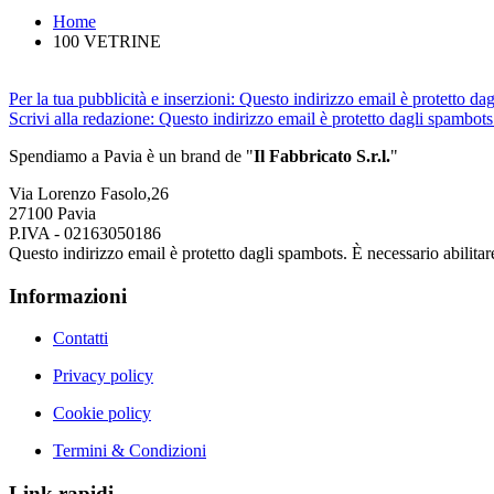
Home
100 VETRINE
Per la tua pubblicità e inserzioni:
Questo indirizzo email è protetto dag
Scrivi alla redazione:
Questo indirizzo email è protetto dagli spambots.
Spendiamo a Pavia è un brand de
"
Il Fabbricat
o S.r.l.
"
Via Lorenzo Fasolo,26
27100 Pavia
P.IVA - 02163050186
Questo indirizzo email è protetto dagli spambots. È necessario abilitar
Informazioni
Contatti
Privacy policy
Cookie policy
Termini & Condizioni
Link rapidi