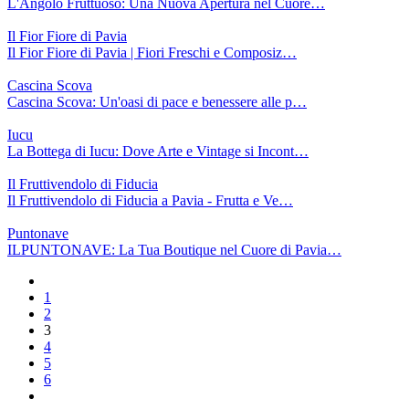
L'Angolo Fruttuoso: Una Nuova Apertura nel Cuore…
Il Fior Fiore di Pavia
Il Fior Fiore di Pavia | Fiori Freschi e Composiz…
Cascina Scova
Cascina Scova: Un'oasi di pace e benessere alle p…
Iucu
La Bottega di Iucu: Dove Arte e Vintage si Incont…
Il Fruttivendolo di Fiducia
Il Fruttivendolo di Fiducia a Pavia - Frutta e Ve…
Puntonave
ILPUNTONAVE: La Tua Boutique nel Cuore di Pavia…
1
2
3
4
5
6