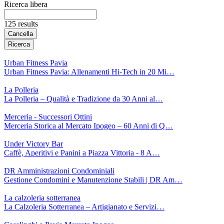
Ricerca libera
125 results
Cancella
Ricerca
Urban Fitness Pavia
Urban Fitness Pavia: Allenamenti Hi-Tech in 20 Mi…
La Polleria
La Polleria – Qualità e Tradizione da 30 Anni al…
Merceria - Successori Ottini
Merceria Storica al Mercato Ipogeo – 60 Anni di Q…
Under Victory Bar
Caffè, Aperitivi e Panini a Piazza Vittoria - 8 A…
DR Amministrazioni Condominiali
Gestione Condomini e Manutenzione Stabili | DR Am…
La calzoleria sotterranea
La Calzoleria Sotterranea – Artigianato e Servizi…