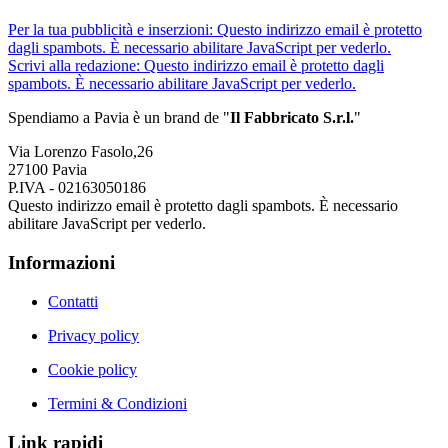
Per la tua pubblicità e inserzioni:
Questo indirizzo email è protetto
dagli spambots. È necessario abilitare JavaScript per vederlo.
Scrivi alla redazione:
Questo indirizzo email è protetto dagli
spambots. È necessario abilitare JavaScript per vederlo.
Spendiamo a Pavia è un brand de
"
Il Fabbricat
o S.r.l.
"
Via Lorenzo Fasolo,26
27100 Pavia
P.IVA - 02163050186
Questo indirizzo email è protetto dagli spambots. È necessario
abilitare JavaScript per vederlo.
Informazioni
Contatti
Privacy policy
Cookie policy
Termini & Condizioni
Link rapidi