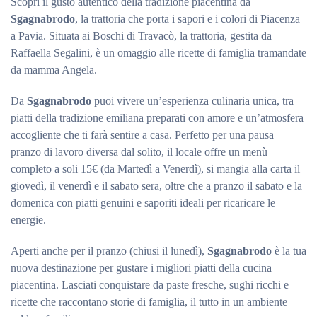
Scopri il gusto autentico della tradizione piacentina da
Sgagnabrodo
, la trattoria che porta i sapori e i colori di Piacenza
a Pavia. Situata ai Boschi di Travacò, la trattoria, gestita da
Raffaella Segalini, è un omaggio alle ricette di famiglia tramandate
da mamma Angela.
Da
Sgagnabrodo
puoi vivere un’esperienza culinaria unica, tra
piatti della tradizione emiliana preparati con amore e un’atmosfera
accogliente che ti farà sentire a casa. Perfetto per una pausa
pranzo di lavoro diversa dal solito, il locale offre un menù
completo a soli 15€ (da Martedì a Venerdì), si mangia alla carta il
giovedì, il venerdì e il sabato sera, oltre che a pranzo il sabato e la
domenica con piatti genuini e saporiti ideali per ricaricare le
energie.
Aperti anche per il pranzo (chiusi il lunedì),
Sgagnabrodo
è la tua
nuova destinazione per gustare i migliori piatti della cucina
piacentina. Lasciati conquistare da paste fresche, sughi ricchi e
ricette che raccontano storie di famiglia, il tutto in un ambiente