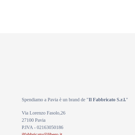
Spendiamo a Pavia è un brand de
"
Il Fabbricat
o S.r.l.
"
Via Lorenzo Fasolo,26
27100 Pavia
P.IVA - 02163050186
ilfabbricato@libero.it