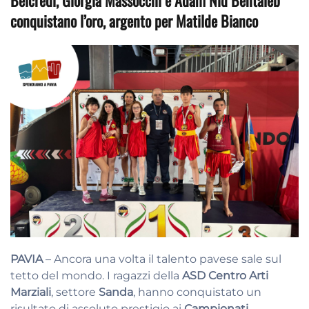
Belcredi, Giorgia Massocchi e Adam Nid Bentaleb
conquistano l’oro, argento per Matilde Bianco
PAVIA
– Ancora una volta il talento pavese sale sul
tetto del mondo. I ragazzi della
ASD Centro Arti
Marziali
, settore
Sanda
, hanno conquistato un
risultato di assoluto prestigio ai
Campionati