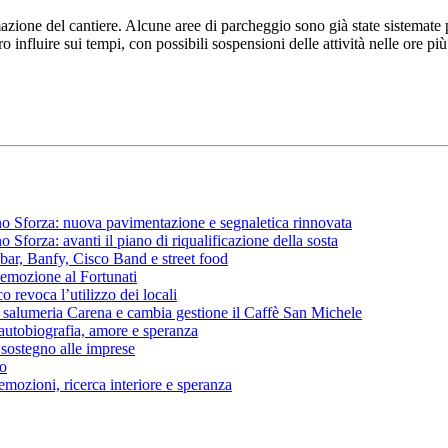
ne del cantiere. Alcune aree di parcheggio sono già state sistemate per
o influire sui tempi, con possibili sospensioni delle attività nelle ore più
cino Sforza: nuova pavimentazione e segnaletica rinnovata
o Sforza: avanti il piano di riqualificazione della sosta
lbar, Banfy, Cisco Band e street food
emozione al Fortunati
o revoca l’utilizzo dei locali
la salumeria Carena e cambia gestione il Caffè San Michele
 autobiografia, amore e speranza
 sostegno alle imprese
do
emozioni, ricerca interiore e speranza