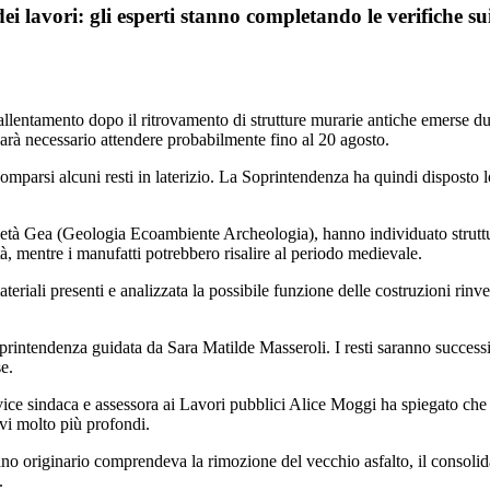
ei lavori: gli esperti stanno completando le verifiche sui
rallentamento dopo il ritrovamento di strutture murarie antiche emerse d
 sarà necessario attendere probabilmente fino al 20 agosto.
mparsi alcuni resti in laterizio. La Soprintendenza ha quindi disposto lo
ocietà Gea (Geologia Ecoambiente Archeologia), hanno individuato strut
, mentre i manufatti potrebbero risalire al periodo medievale.
materiali presenti e analizzata la possibile funzione delle costruzioni rin
 Soprintendenza guidata da Sara Matilde Masseroli. I resti saranno succe
e.
La vice sindaca e assessora ai Lavori pubblici Alice Moggi ha spiegato ch
avi molto più profondi.
l piano originario comprendeva la rimozione del vecchio asfalto, il consol
.