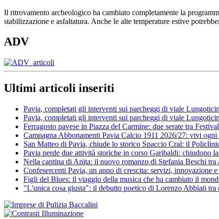
Il ritrovamento archeologico ha cambiato completamente la programmazio
stabilizzazione e asfaltatura. Anche le alte temperature estive potrebber
ADV
Ultimi articoli inseriti
Pavia, completati gli interventi sui parcheggi di viale Lungoti
Pavia, completati gli interventi sui parcheggi di viale Lungoticin
Ferragosto pavese in Piazza del Carmine: due serate tra Festiva
Campagna Abbonamenti Pavia Calcio 1911 2026/27: vivi ogni 
San Matteo di Pavia, chiude lo storico Spaccio Cral: il Policlinic
Pavia perde due attività storiche in corso Garibaldi: chiudono 
Nella cantina di Anita: il nuovo romanzo di Stefania Beschi tra
Confesercenti Pavia, un anno di crescita: servizi, innovazione e
Figli del Blues: il viaggio della musica che ha cambiato il mon
"L'unica cosa giusta": il debutto poetico di Lorenzo Abbiati tra 