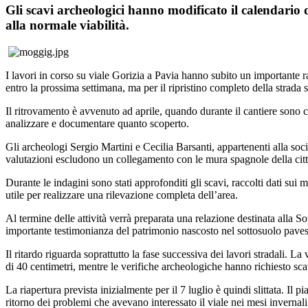
Gli scavi archeologici hanno modificato il calendario d
alla normale viabilità.
I lavori in corso su viale Gorizia a Pavia hanno subito un importante 
entro la prossima settimana, ma per il ripristino completo della strada
Il ritrovamento è avvenuto ad aprile, quando durante il cantiere sono co
analizzare e documentare quanto scoperto.
Gli archeologi Sergio Martini e Cecilia Barsanti, appartenenti alla s
valutazioni escludono un collegamento con le mura spagnole della città
Durante le indagini sono stati approfonditi gli scavi, raccolti dati sui 
utile per realizzare una rilevazione completa dell’area.
Al termine delle attività verrà preparata una relazione destinata alla
importante testimonianza del patrimonio nascosto nel sottosuolo paves
Il ritardo riguarda soprattutto la fase successiva dei lavori stradali. 
di 40 centimetri, mentre le verifiche archeologiche hanno richiesto sc
La riapertura prevista inizialmente per il 7 luglio è quindi slittata. I
ritorno dei problemi che avevano interessato il viale nei mesi invernali