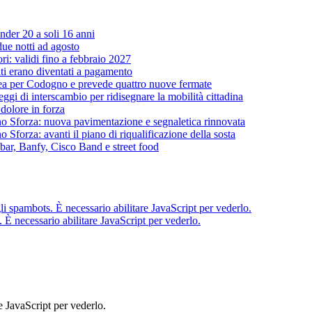
nder 20 a soli 16 anni
due notti ad agosto
ri: validi fino a febbraio 2027
uiti erano diventati a pagamento
inea per Codogno e prevede quattro nuove fermate
i di interscambio per ridisegnare la mobilità cittadina
 dolore in forza
cino Sforza: nuova pavimentazione e segnaletica rinnovata
o Sforza: avanti il piano di riqualificazione della sosta
lbar, Banfy, Cisco Band e street food
li spambots. È necessario abilitare JavaScript per vederlo.
 È necessario abilitare JavaScript per vederlo.
e JavaScript per vederlo.