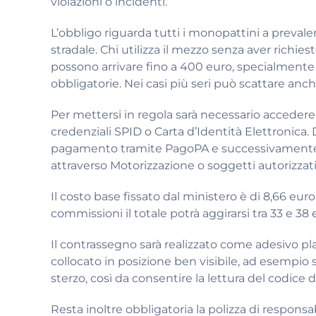
violazioni o incidenti.
L’obbligo riguarda tutti i monopattini a prevalen
stradale. Chi utilizza il mezzo senza aver richi
possono arrivare fino a 400 euro, specialment
obbligatorie. Nei casi più seri può scattare anc
Per mettersi in regola sarà necessario accedere 
credenziali SPID o Carta d’Identità Elettronica.
pagamento tramite PagoPA e successivamente al
attraverso Motorizzazione o soggetti autorizzati
Il costo base fissato dal ministero è di 8,66 eur
commissioni il totale potrà aggirarsi tra 33 e 38 
Il contrassegno sarà realizzato come adesivo p
collocato in posizione ben visibile, ad esempio
sterzo, così da consentire la lettura del codice 
Resta inoltre obbligatoria la polizza di responsab