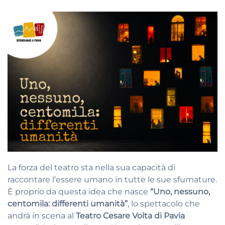
La forza del teatro sta nella sua capacità di
raccontare l’essere umano in tutte le sue sfumature.
È proprio da questa idea che nasce
“Uno, nessuno,
centomila: differenti umanità”
, lo spettacolo che
andrà in scena al
Teatro Cesare Volta di Pavia