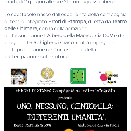
martedì 2 giugno alle ore 21, con ingresso libero.
Lo spettacolo nasce dall’esperienza della compagnia
di teatro integrato
Errori di Stampa
, diretta da
Teatro
delle Chimere
, con la collaborazione
dell’associazione
L’Albero della Macedonia OdV
e del
progetto
Le Sphighe di Grano
, realtà impegnate
nella promozione dell’inclusione e della
partecipazione sul territorio