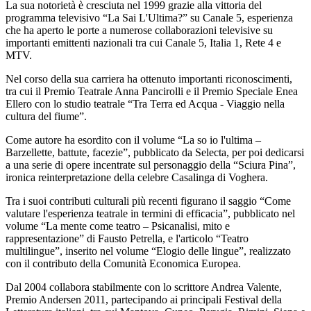
La sua notorietà è cresciuta nel 1999 grazie alla vittoria del
programma televisivo “La Sai L'Ultima?” su Canale 5, esperienza
che ha aperto le porte a numerose collaborazioni televisive su
importanti emittenti nazionali tra cui Canale 5, Italia 1, Rete 4 e
MTV.
Nel corso della sua carriera ha ottenuto importanti riconoscimenti,
tra cui il Premio Teatrale Anna Pancirolli e il Premio Speciale Enea
Ellero con lo studio teatrale “Tra Terra ed Acqua - Viaggio nella
cultura del fiume”.
Come autore ha esordito con il volume “La so io l'ultima –
Barzellette, battute, facezie”, pubblicato da Selecta, per poi dedicarsi
a una serie di opere incentrate sul personaggio della “Sciura Pina”,
ironica reinterpretazione della celebre Casalinga di Voghera.
Tra i suoi contributi culturali più recenti figurano il saggio “Come
valutare l'esperienza teatrale in termini di efficacia”, pubblicato nel
volume “La mente come teatro – Psicanalisi, mito e
rappresentazione” di Fausto Petrella, e l'articolo “Teatro
multilingue”, inserito nel volume “Elogio delle lingue”, realizzato
con il contributo della Comunità Economica Europea.
Dal 2004 collabora stabilmente con lo scrittore Andrea Valente,
Premio Andersen 2011, partecipando ai principali Festival della