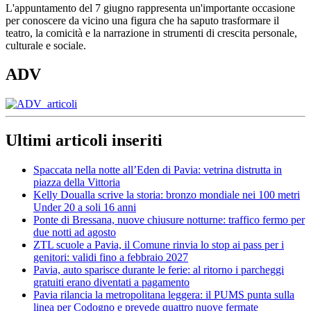
L'appuntamento del 7 giugno rappresenta un'importante occasione
per conoscere da vicino una figura che ha saputo trasformare il
teatro, la comicità e la narrazione in strumenti di crescita personale,
culturale e sociale.
ADV
Ultimi articoli inseriti
Spaccata nella notte all’Eden di Pavia: vetrina distrutta in
piazza della Vittoria
Kelly Doualla scrive la storia: bronzo mondiale nei 100 metri
Under 20 a soli 16 anni
Ponte di Bressana, nuove chiusure notturne: traffico fermo per
due notti ad agosto
ZTL scuole a Pavia, il Comune rinvia lo stop ai pass per i
genitori: validi fino a febbraio 2027
Pavia, auto sparisce durante le ferie: al ritorno i parcheggi
gratuiti erano diventati a pagamento
Pavia rilancia la metropolitana leggera: il PUMS punta sulla
linea per Codogno e prevede quattro nuove fermate