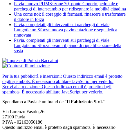
Pavia, nuovo PUMS: zone 30, ponte Coperto pedonale e
parcheggi di interscambio per ridisegnare la mobilità cittadina
Una come noi: il coraggio di fermarsi, rinascere e trasformare
il dolore in forza
Pavia, completati gli interventi sui parcheggi di viale
Lungoticino Sforza: nuova pavimentazione e segnaletica
rinnovata
Pavia, completati gli interventi sui parcheggi di viale
Lungoticino Sforza: avanti il piano di riqualificazione della
sosta
Per la tua pubblicità e inserzioni:
Questo indirizzo email è protetto
dagli spambots. È necessario abilitare JavaScript per vederlo.
Scrivi alla redazione:
Questo indirizzo email è protetto dagli
spambots. È necessario abilitare JavaScript per vederlo.
Spendiamo a Pavia è un brand de
"
Il Fabbricat
o S.r.l.
"
Via Lorenzo Fasolo,26
27100 Pavia
P.IVA - 02163050186
Questo indirizzo email è protetto dagli spambots. È necessario