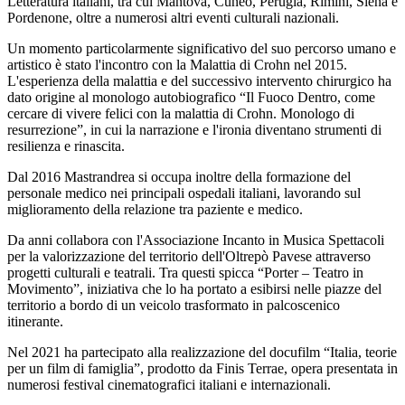
Letteratura italiani, tra cui Mantova, Cuneo, Perugia, Rimini, Siena e
Pordenone, oltre a numerosi altri eventi culturali nazionali.
Un momento particolarmente significativo del suo percorso umano e
artistico è stato l'incontro con la Malattia di Crohn nel 2015.
L'esperienza della malattia e del successivo intervento chirurgico ha
dato origine al monologo autobiografico “Il Fuoco Dentro, come
cercare di vivere felici con la malattia di Crohn. Monologo di
resurrezione”, in cui la narrazione e l'ironia diventano strumenti di
resilienza e rinascita.
Dal 2016 Mastrandrea si occupa inoltre della formazione del
personale medico nei principali ospedali italiani, lavorando sul
miglioramento della relazione tra paziente e medico.
Da anni collabora con l'Associazione Incanto in Musica Spettacoli
per la valorizzazione del territorio dell'Oltrepò Pavese attraverso
progetti culturali e teatrali. Tra questi spicca “Porter – Teatro in
Movimento”, iniziativa che lo ha portato a esibirsi nelle piazze del
territorio a bordo di un veicolo trasformato in palcoscenico
itinerante.
Nel 2021 ha partecipato alla realizzazione del docufilm “Italia, teorie
per un film di famiglia”, prodotto da Finis Terrae, opera presentata in
numerosi festival cinematografici italiani e internazionali.