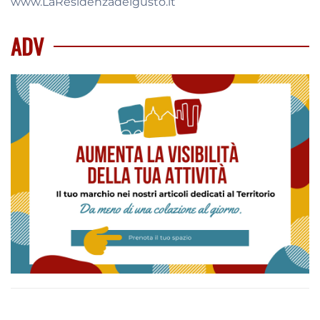
www.LaResidenzadelgusto.it
ADV