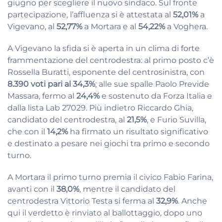
giugno per scegliere il nuovo sindaco. Sul fronte
partecipazione, l’affluenza si è attestata al
52,01%
a
Vigevano, al
52,77%
a Mortara e al
54,22%
a Voghera.
A Vigevano la sfida si è aperta in un clima di forte
frammentazione del centrodestra: al primo posto c’è
Rossella Buratti, esponente del centrosinistra, con
8.390 voti pari al 34,3%
; alle sue spalle Paolo Previde
Massara, fermo al
24,4%
e sostenuto da Forza Italia e
dalla lista Lab 27029. Più indietro Riccardo Ghia,
candidato del centrodestra, al
21,5%
, e Furio Suvilla,
che con il
14,2%
ha firmato un risultato significativo
e destinato a pesare nei giochi tra primo e secondo
turno.
A Mortara il primo turno premia il civico Fabio Farina,
avanti con il
38,0%
, mentre il candidato del
centrodestra Vittorio Testa si ferma al
32,9%
. Anche
qui il verdetto è rinviato al ballottaggio, dopo uno