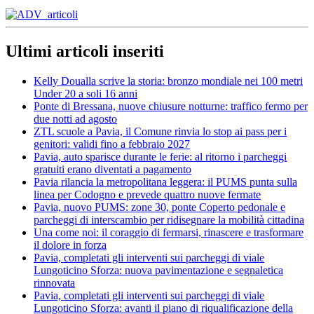
Ultimi articoli inseriti
Kelly Doualla scrive la storia: bronzo mondiale nei 100 metri
Under 20 a soli 16 anni
Ponte di Bressana, nuove chiusure notturne: traffico fermo per
due notti ad agosto
ZTL scuole a Pavia, il Comune rinvia lo stop ai pass per i
genitori: validi fino a febbraio 2027
Pavia, auto sparisce durante le ferie: al ritorno i parcheggi
gratuiti erano diventati a pagamento
Pavia rilancia la metropolitana leggera: il PUMS punta sulla
linea per Codogno e prevede quattro nuove fermate
Pavia, nuovo PUMS: zone 30, ponte Coperto pedonale e
parcheggi di interscambio per ridisegnare la mobilità cittadina
Una come noi: il coraggio di fermarsi, rinascere e trasformare
il dolore in forza
Pavia, completati gli interventi sui parcheggi di viale
Lungoticino Sforza: nuova pavimentazione e segnaletica
rinnovata
Pavia, completati gli interventi sui parcheggi di viale
Lungoticino Sforza: avanti il piano di riqualificazione della