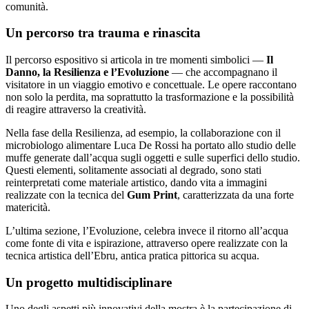
comunità.
Un percorso tra trauma e rinascita
Il percorso espositivo si articola in tre momenti simbolici —
Il
Danno, la Resilienza e l’Evoluzione
— che accompagnano il
visitatore in un viaggio emotivo e concettuale. Le opere raccontano
non solo la perdita, ma soprattutto la trasformazione e la possibilità
di reagire attraverso la creatività.
Nella fase della Resilienza, ad esempio, la collaborazione con il
microbiologo alimentare Luca De Rossi ha portato allo studio delle
muffe generate dall’acqua sugli oggetti e sulle superfici dello studio.
Questi elementi, solitamente associati al degrado, sono stati
reinterpretati come materiale artistico, dando vita a immagini
realizzate con la tecnica del
Gum Print
, caratterizzata da una forte
matericità.
L’ultima sezione, l’Evoluzione, celebra invece il ritorno all’acqua
come fonte di vita e ispirazione, attraverso opere realizzate con la
tecnica artistica dell’Ebru, antica pratica pittorica su acqua.
Un progetto multidisciplinare
Uno degli aspetti più innovativi della mostra è la partecipazione di