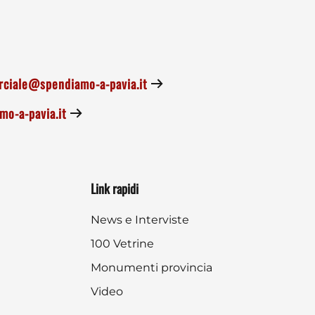
ciale@spendiamo-a-pavia.it
o-a-pavia.it
Link rapidi
News e Interviste
100 Vetrine
Monumenti provincia
Video