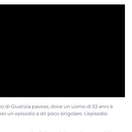
zo di Giustizia pavese, dove un uomo di 53 anni è
per un episodio a dir poco singolare. L’episodio