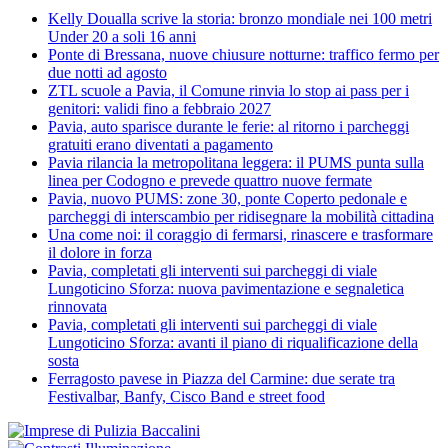
Kelly Doualla scrive la storia: bronzo mondiale nei 100 metri
Under 20 a soli 16 anni
Ponte di Bressana, nuove chiusure notturne: traffico fermo per
due notti ad agosto
ZTL scuole a Pavia, il Comune rinvia lo stop ai pass per i
genitori: validi fino a febbraio 2027
Pavia, auto sparisce durante le ferie: al ritorno i parcheggi
gratuiti erano diventati a pagamento
Pavia rilancia la metropolitana leggera: il PUMS punta sulla
linea per Codogno e prevede quattro nuove fermate
Pavia, nuovo PUMS: zone 30, ponte Coperto pedonale e
parcheggi di interscambio per ridisegnare la mobilità cittadina
Una come noi: il coraggio di fermarsi, rinascere e trasformare
il dolore in forza
Pavia, completati gli interventi sui parcheggi di viale
Lungoticino Sforza: nuova pavimentazione e segnaletica
rinnovata
Pavia, completati gli interventi sui parcheggi di viale
Lungoticino Sforza: avanti il piano di riqualificazione della
sosta
Ferragosto pavese in Piazza del Carmine: due serate tra
Festivalbar, Banfy, Cisco Band e street food