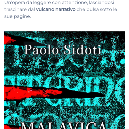
Un’opera da leggere con attenzione, lasciandosi
trascinare dal
vulcano narrativo
che pulsa sotto le
sue pagine.