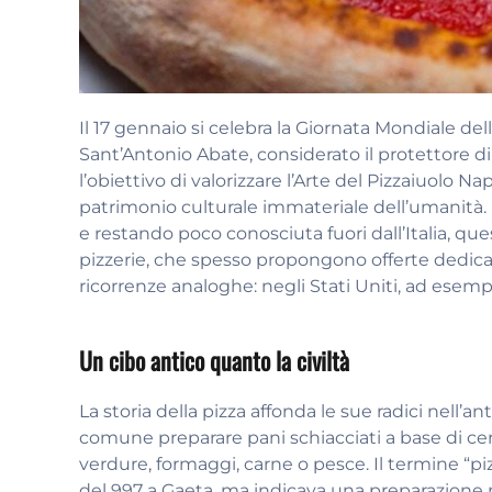
Il 17 gennaio si celebra la Giornata Mondiale del
Sant’Antonio Abate, considerato il protettore di f
l’obiettivo di valorizzare l’Arte del Pizzaiuolo
patrimonio culturale immateriale dell’umanità. P
e restando poco conosciuta fuori dall’Italia, qu
pizzerie, che spesso propongono offerte dedicate 
ricorrenze analoghe: negli Stati Uniti, ad esempio
Un cibo antico quanto la civiltà
La storia della pizza affonda le sue radici nell’a
comune preparare pani schiacciati a base di ce
verdure, formaggi, carne o pesce. Il termine “
del 997 a Gaeta, ma indicava una preparazione m