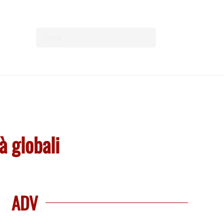
tà globali
ADV