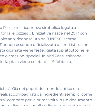
la Pizza, una ricorrenza simbolica legata a
ornai e pizzaioli. L’iniziativa nasce nel 2017 con
 Napoletano, riconosciuta dall’UNESCO come
ur non essendo ufficializzata da enti istituzionali
esta giornata viene festeggiata soprattutto nelle
o creazioni speciali. In altri Paesi esistono
, la pizza viene celebrata il 9 febbraio.
ntichità. Già nei popoli del mondo antico era
reali, accompagnati da ingredienti semplici come
pizza” compare per la prima volta in un documento
olto diversa da quella odierna: una sorta di torta