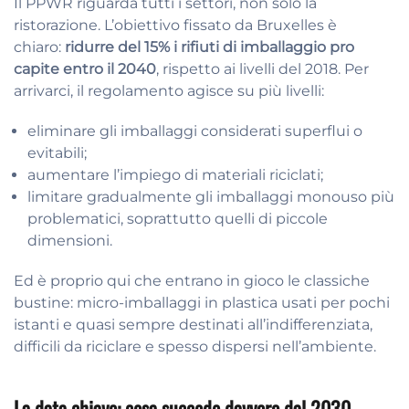
Il PPWR riguarda tutti i settori, non solo la
ristorazione. L’obiettivo fissato da Bruxelles è
chiaro:
ridurre del 15% i rifiuti di imballaggio pro
capite entro il 2040
, rispetto ai livelli del 2018. Per
arrivarci, il regolamento agisce su più livelli:
eliminare gli imballaggi considerati superflui o
evitabili;
aumentare l’impiego di materiali riciclati;
limitare gradualmente gli imballaggi monouso più
problematici, soprattutto quelli di piccole
dimensioni.
Ed è proprio qui che entrano in gioco le classiche
bustine: micro-imballaggi in plastica usati per pochi
istanti e quasi sempre destinati all’indifferenziata,
difficili da riciclare e spesso dispersi nell’ambiente.
La data chiave: cosa succede davvero dal 2030