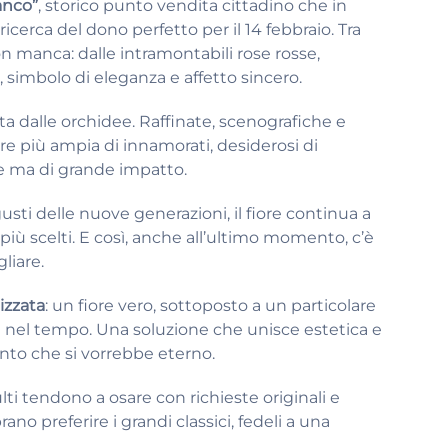
anco”
, storico punto vendita cittadino che in
 ricerca del dono perfetto per il 14 febbraio. Tra
non manca: dalle intramontabili rose rosse,
 simbolo di eleganza e affetto sincero.
ta dalle orchidee. Raffinate, scenografiche e
 più ampia di innamorati, desiderosi di
e ma di grande impatto.
sti delle nuove generazioni, il fiore continua a
più scelti. E così, anche all’ultimo momento, c’è
gliare.
lizzata
: un fiore vero, sottoposto a un particolare
a nel tempo. Una soluzione che unisce estetica e
nto che si vorrebbe eterno.
dulti tendono a osare con richieste originali e
no preferire i grandi classici, fedeli a una