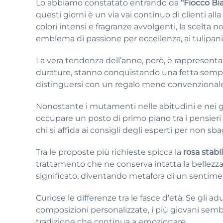
Lo abbiamo constatato entrando da
“Fiocco Bi
questi giorni è un via vai continuo di clienti alla
colori intensi e fragranze avvolgenti, la scelta 
emblema di passione per eccellenza, ai tulipani,
La vera tendenza dell’anno, però, è rappresenta
durature, stanno conquistando una fetta sempre
distinguersi con un regalo meno convenzional
Nonostante i mutamenti nelle abitudini e nei gu
occupare un posto di primo piano tra i pensieri 
chi si affida ai consigli degli esperti per non sba
Tra le proposte più richieste spicca la
rosa stabi
trattamento che ne conserva intatta la bellezz
significato, diventando metafora di un sentime
Curiose le differenze tra le fasce d’età. Se gli a
composizioni personalizzate, i più giovani sembra
tradizione che continua a emozionare.