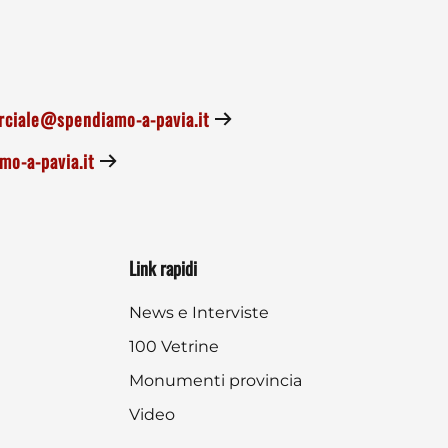
ciale@spendiamo-a-pavia.it
o-a-pavia.it
Link rapidi
News e Interviste
100 Vetrine
Monumenti provincia
Video