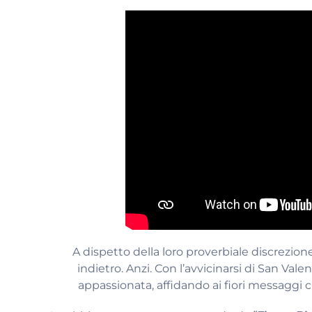
A dispetto della loro proverbiale discrezion
indietro. Anzi. Con l’avvicinarsi di San Val
appassionata, affidando ai fiori messaggi 