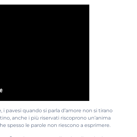
e, i pavesi quando si parla d’amore non si tirano
entino, anche i più riservati riscoprono un’anima
che spesso le parole non riescono a esprimere.