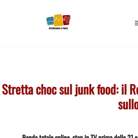
Skip to main content
Stretta choc sul junk food: il 
sull
Bando totale online, stop in TV prima delle 21 e