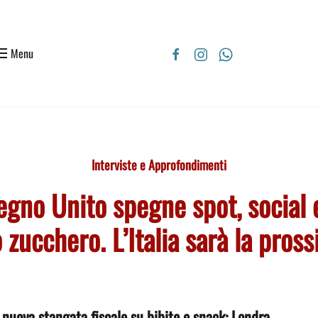
Menu
Interviste e Approfondimenti
Regno Unito spegne spot, social
o zucchero. L’Italia sarà la pros
 nuova stangata fiscale su bibite e snack: Londra