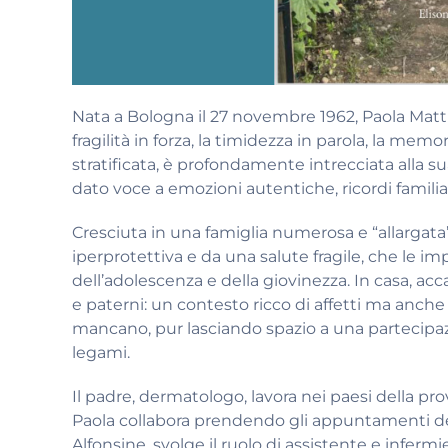
Nata a Bologna il 27 novembre 1962, Paola Matti
fragilità in forza, la timidezza in parola, la memo
stratificata, è profondamente intrecciata alla su
dato voce a emozioni autentiche, ricordi familiari 
Cresciuta in una famiglia numerosa e “allargata
iperprotettiva e da una salute fragile, che le 
dell’adolescenza e della giovinezza. In casa, ac
e paterni: un contesto ricco di affetti ma anche 
mancano, pur lasciando spazio a una partecipazi
legami.
Il padre, dermatologo, lavora nei paesi della pr
Paola collabora prendendo gli appuntamenti de
Alfonsine, svolge il ruolo di assistente e infer