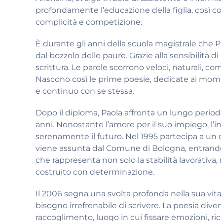
profondamente l’educazione della figlia, così come
complicità e competizione.
È durante gli anni della scuola magistrale che Pa
dal bozzolo delle paure. Grazie alla sensibilità d
scrittura. Le parole scorrono veloci, naturali, c
Nascono così le prime poesie, dedicate ai moment
e continuo con se stessa.
Dopo il diploma, Paola affronta un lungo period
anni. Nonostante l’amore per il suo impiego, l’i
serenamente il futuro. Nel 1995 partecipa a un c
viene assunta dal Comune di Bologna, entrando
che rappresenta non solo la stabilità lavorativ
costruito con determinazione.
Il 2006 segna una svolta profonda nella sua vita
bisogno irrefrenabile di scrivere. La poesia divent
raccoglimento, luogo in cui fissare emozioni, 