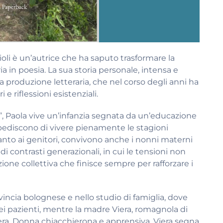
oli è un’autrice che ha saputo trasformare la
ria in poesia. La sua storia personale, intensa e
a produzione letteraria, che nel corso degli anni ha
e riflessioni esistenziali.
”, Paola vive un’infanzia segnata da un’educazione
impediscono di vivere pienamente le stagioni
canto ai genitori, convivono anche i nonni materni
di contrasti generazionali, in cui le tensioni non
one collettiva che finisce sempre per rafforzare i
ovincia bolognese e nello studio di famiglia, dove
i pazienti, mentre la madre Viera, romagnola di
miera. Donna chiacchierona e apprensiva, Viera segna