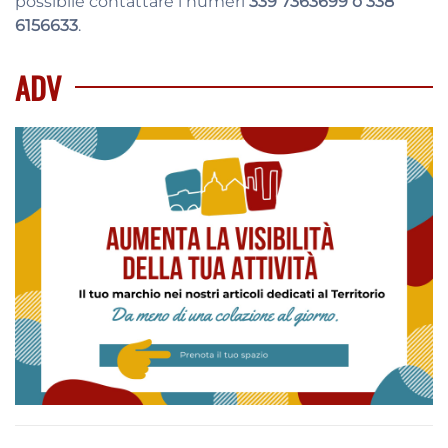
possibile contattare i numeri
339 7363699 o 338
6156633
.
ADV