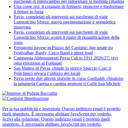
parcheggi di interscambio per ridisegnare la mobilità cittadina
Una come noi: il coraggio di fermarsi, rinascere e trasformare
il dolore in forza
Pavia, completati gli interventi sui parcheggi di viale
Lungoticino Sforza: nuova pavimentazione e segnaletica
rinnovata
Pavia, completati gli interventi sui parcheggi di viale
Lungoticino Sforza: avanti il piano di riqualificazione della
sosta
Ferragosto pavese in Piazza del Carmine: due serate tra
Festivalbar, Banfy, Cisco Band e street food
Campagna Abbonamenti Pavia Calcio 1911 2026/27: vivi
ogni emozione al Fortunati
San Matteo di Pavia, chiude lo storico Spaccio Cral: il
Policlinico revoca l’utilizzo dei locali
Pavia perde due attività storiche in corso Garibaldi: chiudono
la salumeria Carena e cambia gestione il Caffè San Michele
Per la tua pubblicità e inserzioni:
Questo indirizzo email è protetto
dagli spambots. È necessario abilitare JavaScript per vederlo.
Scrivi alla redazione:
Questo indirizzo email è protetto dagli
spambots. È necessario abilitare JavaScript per vederlo.