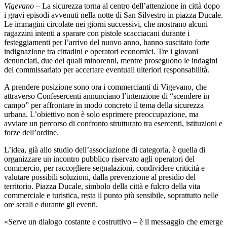
Vigevano
– La sicurezza torna al centro dell’attenzione in città dopo
i gravi episodi avvenuti nella notte di San Silvestro in piazza Ducale.
Le immagini circolate nei giorni successivi, che mostrano alcuni
ragazzini intenti a sparare con pistole scacciacani durante i
festeggiamenti per l’arrivo del nuovo anno, hanno suscitato forte
indignazione tra cittadini e operatori economici. Tre i giovani
denunciati, due dei quali minorenni, mentre proseguono le indagini
del commissariato per accertare eventuali ulteriori responsabilità.
A prendere posizione sono ora i commercianti di Vigevano, che
attraverso Confesercenti annunciano l’intenzione di “scendere in
campo” per affrontare in modo concreto il tema della sicurezza
urbana. L’obiettivo non è solo esprimere preoccupazione, ma
avviare un percorso di confronto strutturato tra esercenti, istituzioni e
forze dell’ordine.
L’idea, già allo studio dell’associazione di categoria, è quella di
organizzare un incontro pubblico riservato agli operatori del
commercio, per raccogliere segnalazioni, condividere criticità e
valutare possibili soluzioni, dalla prevenzione al presidio del
territorio. Piazza Ducale, simbolo della città e fulcro della vita
commerciale e turistica, resta il punto più sensibile, soprattutto nelle
ore serali e durante gli eventi.
«Serve un dialogo costante e costruttivo – è il messaggio che emerge