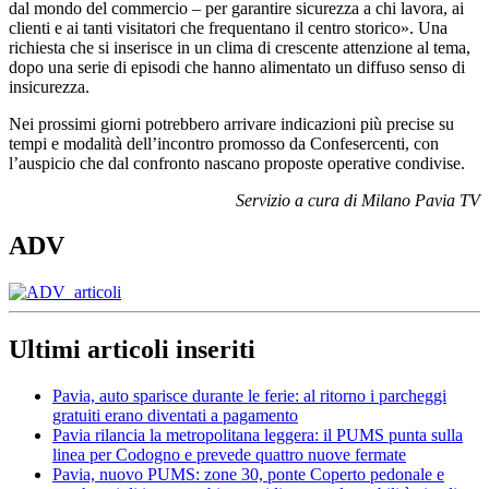
dal mondo del commercio – per garantire sicurezza a chi lavora, ai
clienti e ai tanti visitatori che frequentano il centro storico». Una
richiesta che si inserisce in un clima di crescente attenzione al tema,
dopo una serie di episodi che hanno alimentato un diffuso senso di
insicurezza.
Nei prossimi giorni potrebbero arrivare indicazioni più precise su
tempi e modalità dell’incontro promosso da Confesercenti, con
l’auspicio che dal confronto nascano proposte operative condivise.
Servizio a cura di Milano Pavia TV
ADV
Ultimi articoli inseriti
Pavia, auto sparisce durante le ferie: al ritorno i parcheggi
gratuiti erano diventati a pagamento
Pavia rilancia la metropolitana leggera: il PUMS punta sulla
linea per Codogno e prevede quattro nuove fermate
Pavia, nuovo PUMS: zone 30, ponte Coperto pedonale e