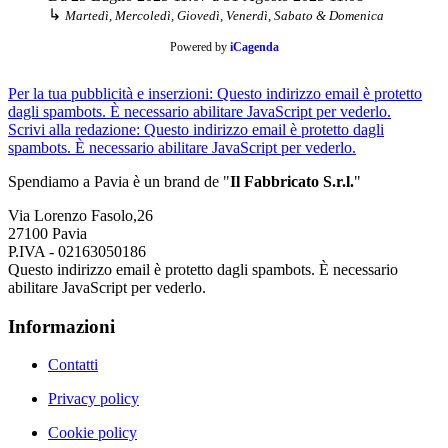
↳
Martedì, Mercoledì, Giovedì, Venerdì, Sabato & Domenica
Powered by
iCagenda
Per la tua pubblicità e inserzioni:
Questo indirizzo email è protetto
dagli spambots. È necessario abilitare JavaScript per vederlo.
Scrivi alla redazione:
Questo indirizzo email è protetto dagli
spambots. È necessario abilitare JavaScript per vederlo.
Spendiamo a Pavia è un brand de
"
Il Fabbricat
o S.r.l.
"
Via Lorenzo Fasolo,26
27100 Pavia
P.IVA - 02163050186
Questo indirizzo email è protetto dagli spambots. È necessario
abilitare JavaScript per vederlo.
Informazioni
Contatti
Privacy policy
Cookie policy