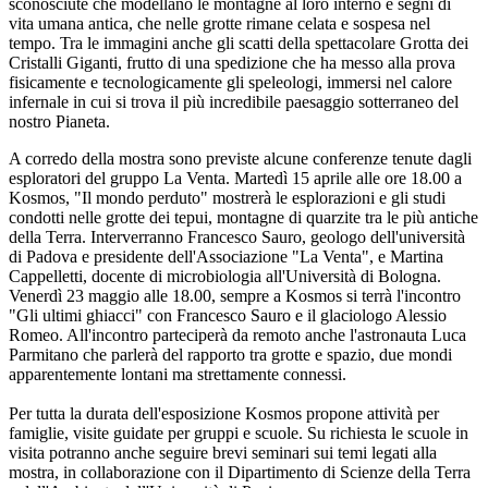
sconosciute che modellano le montagne al loro interno e segni di
vita umana antica, che nelle grotte rimane celata e sospesa nel
tempo. Tra le immagini anche gli scatti della spettacolare Grotta dei
Cristalli Giganti, frutto di una spedizione che ha messo alla prova
fisicamente e tecnologicamente gli speleologi, immersi nel calore
infernale in cui si trova il più incredibile paesaggio sotterraneo del
nostro Pianeta.
A corredo della mostra sono previste alcune conferenze tenute dagli
esploratori del gruppo La Venta. Martedì 15 aprile alle ore 18.00 a
Kosmos, "Il mondo perduto" mostrerà le esplorazioni e gli studi
condotti nelle grotte dei tepui, montagne di quarzite tra le più antiche
della Terra. Interverranno Francesco Sauro, geologo dell'università
di Padova e presidente dell'Associazione "La Venta", e Martina
Cappelletti, docente di microbiologia all'Università di Bologna.
Venerdì 23 maggio alle 18.00, sempre a Kosmos si terrà l'incontro
"Gli ultimi ghiacci" con Francesco Sauro e il glaciologo Alessio
Romeo. All'incontro parteciperà da remoto anche l'astronauta Luca
Parmitano che parlerà del rapporto tra grotte e spazio, due mondi
apparentemente lontani ma strettamente connessi.
Per tutta la durata dell'esposizione Kosmos propone attività per
famiglie, visite guidate per gruppi e scuole. Su richiesta le scuole in
visita potranno anche seguire brevi seminari sui temi legati alla
mostra, in collaborazione con il Dipartimento di Scienze della Terra