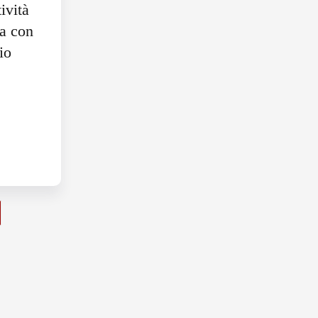
ività
ia con
io