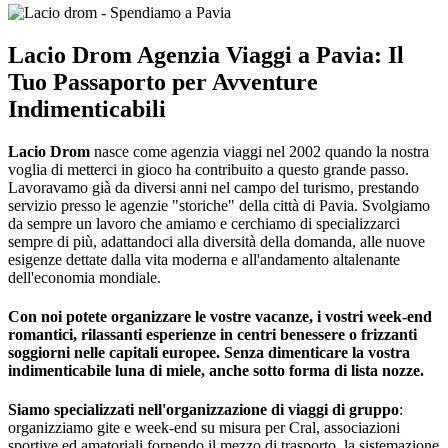
Lacio Drom Agenzia Viaggi a Pavia: Il
Tuo Passaporto per Avventure
Indimenticabili
Lacio Drom
nasce come agenzia viaggi nel 2002 quando la nostra
voglia di metterci in gioco ha contribuito a questo grande passo.
Lavoravamo già da diversi anni nel campo del turismo, prestando
servizio presso le agenzie "storiche" della città di Pavia. Svolgiamo
da sempre un lavoro che amiamo e cerchiamo di specializzarci
sempre di più, adattandoci alla diversità della domanda, alle nuove
esigenze dettate dalla vita moderna e all'andamento altalenante
dell'economia mondiale.
Con noi potete organizzare le vostre vacanze, i vostri week-end
romantici, rilassanti esperienze in centri benessere o frizzanti
soggiorni nelle capitali europee. Senza dimenticare la vostra
indimenticabile luna di miele, anche sotto forma di lista nozze.
Siamo specializzati nell'organizzazione di viaggi di gruppo
:
organizziamo gite e week-end su misura per Cral, associazioni
sportive ed amatoriali fornendo il mezzo di trasporto, la sistemazione