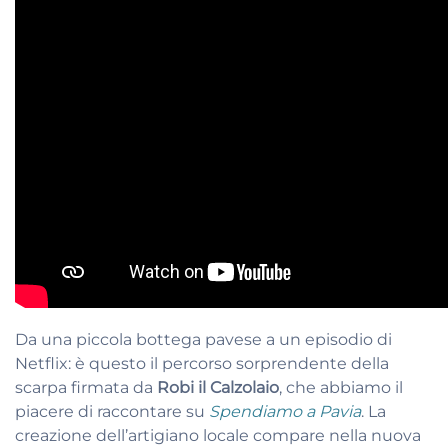
Da una piccola bottega pavese a un episodio di
Netflix: è questo il percorso sorprendente della
scarpa firmata da
Robi il Calzolaio
, che abbiamo il
piacere di raccontare su
Spendiamo a Pavia
. La
creazione dell’artigiano locale compare nella nuova