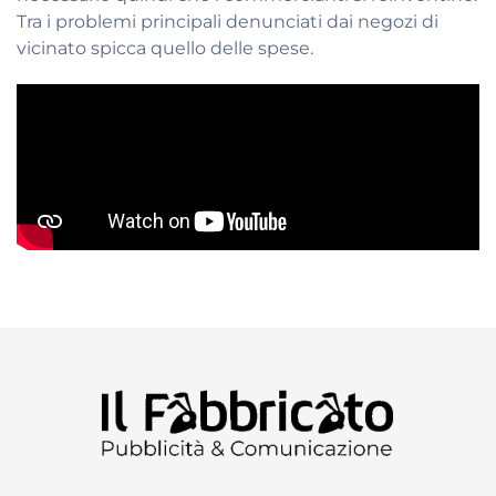
Tra i problemi principali denunciati dai negozi di
vicinato spicca quello delle spese.