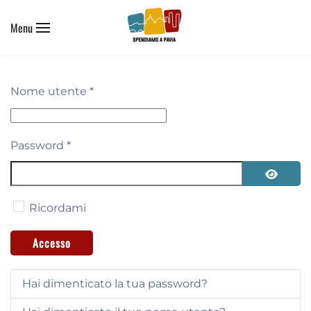
Menu
Skip to main content
Nome utente
*
Password
*
Mostra 
Ricordami
Accesso
Hai dimenticato la tua password?