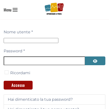
Menu
Skip to main content
Nome utente
*
Password
*
Mostra 
Ricordami
Accesso
Hai dimenticato la tua password?