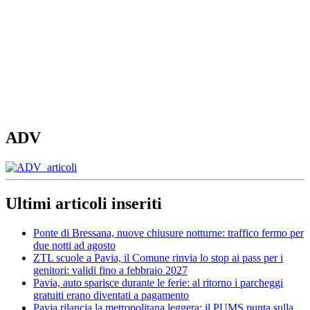
ADV
Ultimi articoli inseriti
Ponte di Bressana, nuove chiusure notturne: traffico fermo per
due notti ad agosto
ZTL scuole a Pavia, il Comune rinvia lo stop ai pass per i
genitori: validi fino a febbraio 2027
Pavia, auto sparisce durante le ferie: al ritorno i parcheggi
gratuiti erano diventati a pagamento
Pavia rilancia la metropolitana leggera: il PUMS punta sulla