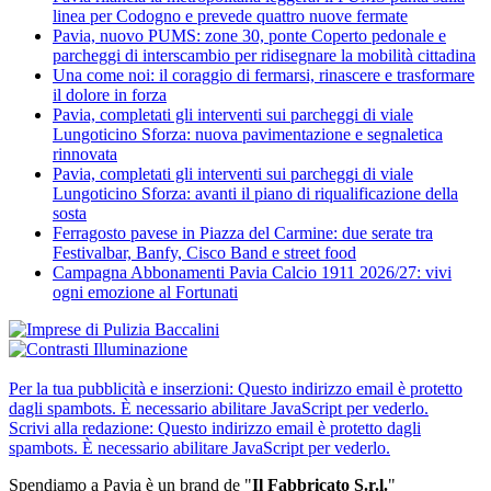
linea per Codogno e prevede quattro nuove fermate
Pavia, nuovo PUMS: zone 30, ponte Coperto pedonale e
parcheggi di interscambio per ridisegnare la mobilità cittadina
Una come noi: il coraggio di fermarsi, rinascere e trasformare
il dolore in forza
Pavia, completati gli interventi sui parcheggi di viale
Lungoticino Sforza: nuova pavimentazione e segnaletica
rinnovata
Pavia, completati gli interventi sui parcheggi di viale
Lungoticino Sforza: avanti il piano di riqualificazione della
sosta
Ferragosto pavese in Piazza del Carmine: due serate tra
Festivalbar, Banfy, Cisco Band e street food
Campagna Abbonamenti Pavia Calcio 1911 2026/27: vivi
ogni emozione al Fortunati
Per la tua pubblicità e inserzioni:
Questo indirizzo email è protetto
dagli spambots. È necessario abilitare JavaScript per vederlo.
Scrivi alla redazione:
Questo indirizzo email è protetto dagli
spambots. È necessario abilitare JavaScript per vederlo.
Spendiamo a Pavia è un brand de
"
Il Fabbricat
o S.r.l.
"