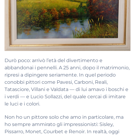
Durò poco: arrivò l’età del divertimento e
abbandonai i pennelli. A 25 anni, dopo il matrimonio,
ripresi a dipingere seriamente. In quel periodo
conobbi pittori come Pavesi, Carboni, Reali,
Tatasciore, Villani e Valdata — di lui amavo i boschi e
i verdi — e Lucio Sollazzi, del quale cercai di imitare
le luci e i colori.
Non ho un pittore solo che amo in particolare, ma
ho sempre ammirato gli impressionisti: Sisley,
Pissarro, Monet, Courbet e Renoir. In realtà, oggi