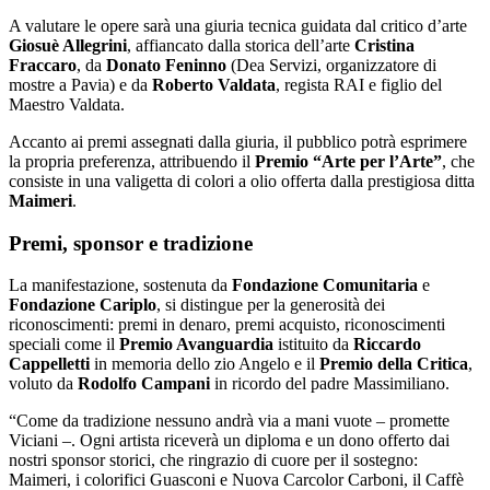
A valutare le opere sarà una giuria tecnica guidata dal critico d’arte
Giosuè Allegrini
, affiancato dalla storica dell’arte
Cristina
Fraccaro
, da
Donato Feninno
(Dea Servizi, organizzatore di
mostre a Pavia) e da
Roberto Valdata
, regista RAI e figlio del
Maestro Valdata.
Accanto ai premi assegnati dalla giuria, il pubblico potrà esprimere
la propria preferenza, attribuendo il
Premio “Arte per l’Arte”
, che
consiste in una valigetta di colori a olio offerta dalla prestigiosa ditta
Maimeri
.
Premi, sponsor e tradizione
La manifestazione, sostenuta da
Fondazione Comunitaria
e
Fondazione Cariplo
, si distingue per la generosità dei
riconoscimenti: premi in denaro, premi acquisto, riconoscimenti
speciali come il
Premio Avanguardia
istituito da
Riccardo
Cappelletti
in memoria dello zio Angelo e il
Premio della Critica
,
voluto da
Rodolfo Campani
in ricordo del padre Massimiliano.
“Come da tradizione nessuno andrà via a mani vuote – promette
Viciani –. Ogni artista riceverà un diploma e un dono offerto dai
nostri sponsor storici, che ringrazio di cuore per il sostegno:
Maimeri, i colorifici Guasconi e Nuova Carcolor Carboni, il Caffè