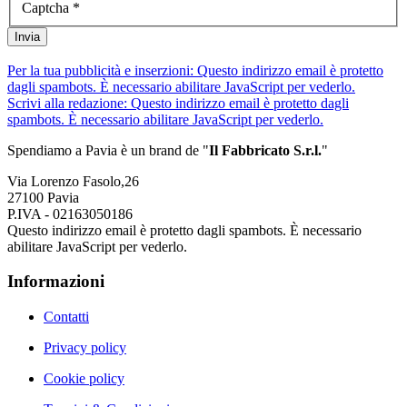
Captcha
*
Invia
Per la tua pubblicità e inserzioni:
Questo indirizzo email è protetto
dagli spambots. È necessario abilitare JavaScript per vederlo.
Scrivi alla redazione:
Questo indirizzo email è protetto dagli
spambots. È necessario abilitare JavaScript per vederlo.
Spendiamo a Pavia è un brand de
"
Il Fabbricat
o S.r.l.
"
Via Lorenzo Fasolo,26
27100 Pavia
P.IVA - 02163050186
Questo indirizzo email è protetto dagli spambots. È necessario
abilitare JavaScript per vederlo.
Informazioni
Contatti
Privacy policy
Cookie policy