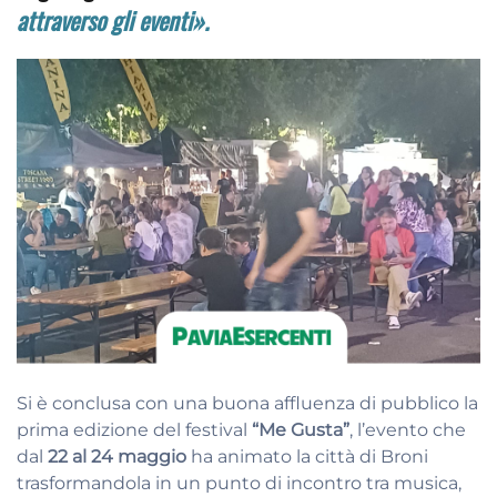
attraverso gli eventi».
Si è conclusa con una buona affluenza di pubblico la
prima edizione del festival
“Me Gusta”
, l’evento che
dal
22 al 24 maggio
ha animato la città di Broni
trasformandola in un punto di incontro tra musica,