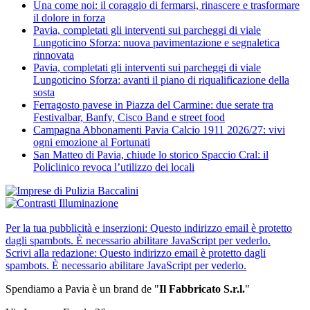
Una come noi: il coraggio di fermarsi, rinascere e trasformare
il dolore in forza
Pavia, completati gli interventi sui parcheggi di viale
Lungoticino Sforza: nuova pavimentazione e segnaletica
rinnovata
Pavia, completati gli interventi sui parcheggi di viale
Lungoticino Sforza: avanti il piano di riqualificazione della
sosta
Ferragosto pavese in Piazza del Carmine: due serate tra
Festivalbar, Banfy, Cisco Band e street food
Campagna Abbonamenti Pavia Calcio 1911 2026/27: vivi
ogni emozione al Fortunati
San Matteo di Pavia, chiude lo storico Spaccio Cral: il
Policlinico revoca l’utilizzo dei locali
Per la tua pubblicità e inserzioni:
Questo indirizzo email è protetto
dagli spambots. È necessario abilitare JavaScript per vederlo.
Scrivi alla redazione:
Questo indirizzo email è protetto dagli
spambots. È necessario abilitare JavaScript per vederlo.
Spendiamo a Pavia è un brand de
"
Il Fabbricat
o S.r.l.
"