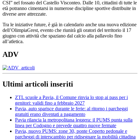
CSI” nel fossato del Castello Visconteo. Dalle 10, cittadini di tutte le
età potranno cimentarsi in numerose discipline sportive distribuite in
diverse aree attrezzate.
Tra le iniziative future, è già in calendario anche una nuova edizione
dell’OlimpiaGrest, evento che riunirà gli oratori del territorio il 17
giugno con attività che spaziano dal calcio alla pallavolo fino
all’atletica.
ADV
Ultimi articoli inseriti
ZTL scuole a Pavia, il Comune rinvia lo stop ai pass per i
genitori: validi fino a febbraio 2027
Pavia, auto sparisce durante le ferie: al ritorno i parcheggi
gratuiti erano diventati a pagamento
Pavia rilancia la metropolitana leggera: il PUMS punta sulla
linea per Codogno e prevede quattro nuove fermate
Pavia, nuovo PUMS: zone 30, ponte Coperto pedonale e
parcheggi di interscambio per ridisegnare la mobilità cittadina