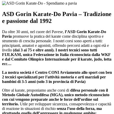
ASD Gorin Karate-Do Pavia
– Tradizione
e passione dal 1992
Da oltre 30 anni, nel cuore del Pavese,
l’ASD Gorin Karate-Do
Pavia
promuove la pratica del karate come disciplina sportiva e
strumento di crescita personale. I nostri corsi sono aperti a tutti:
principianti, amatori e agonisti, offrendo percorsi adatti a ogni età e
livello
(dai 3 ai 75 e oltre anni). I nostri tecnici sono tutti
FIJLKAM, unica Federazione in Italia riconosciuta dalla WKF
e dal Comitato Olimpico Internazionale per il karate, judo, lotta
ecc…
La nostra società è Centro CONI Avviamento allo sport con ben
2 tecnici specializzati per l’attività motoria e arti marziali per
bambini di 3-5 anni (solo 3 in provincia di Pavia)
Oltre al karate, proponiamo anche corsi di
difesa personale con il
Metodo Globale Autodifesa (MGA), unico metodo riconosciuto
con cui vengono preparate anche le forze dell’ordine sul
territorio.
Utile per sviluppare sicurezza, consapevolezza e capacità
di reazione in situazioni di rischio
senza l’uso della forza, ma
sfruttando quella dell’aggressore in qualunque ambito: