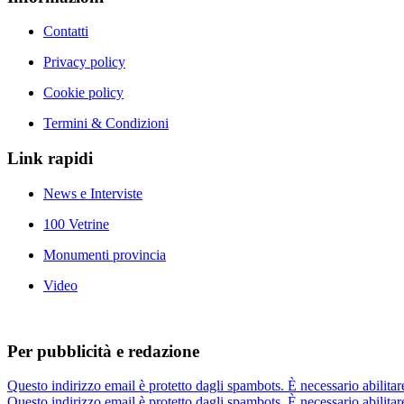
Contatti
Privacy policy
Cookie policy
Termini & Condizioni
Link rapidi
News e Interviste
100 Vetrine
Monumenti provincia
Video
Per pubblicità e redazione
Questo indirizzo email è protetto dagli spambots. È necessario abilitar
Questo indirizzo email è protetto dagli spambots. È necessario abilitar