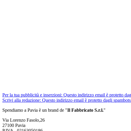
Per la tua pubblicità e inserzioni:
Questo indirizzo email è protetto dag
Scrivi alla redazione:
Questo indirizzo email è protetto dagli spambots.
Spendiamo a Pavia è un brand de
"
Il Fabbricat
o S.r.l.
"
Via Lorenzo Fasolo,26
27100 Pavia
P.IVA - 02163050186