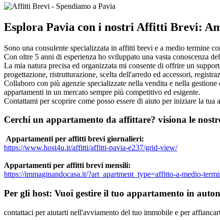
Esplora Pavia con i nostri Affitti Brevi: 
Sono una consulente specializzata in affitti brevi e a medio termine co
Con oltre 5 anni di esperienza ho sviluppato una vasta conoscenza del m
La mia natura precisa ed organizzata mi consente di offrire un supporto 
progettazione, ristrutturazione, scelta dell'arredo ed accessori, registrazi
Collaboro con più agenzie specializzate nella vendita e nella gestione 
appartamenti in un mercato sempre più competitivo ed esigente.
Contattami per scoprire come posso essere di aiuto per iniziare la tua a
Cerchi un appartamento da affittare? visiona le nostr
Appartamenti per affitti brevi giornalieri:
https://www.host4u.it/affitti/affitti-pavia-e237/grid-view/
Appartamenti per affitti brevi mensili:
https://immaginandocasa.it/?art_apartment_type=affitto-a-medio-term
Per gli host: Vuoi gestire il tuo appartamento in aut
contattaci per aiutarti nell'avviamento del tuo immobile e per affiancar