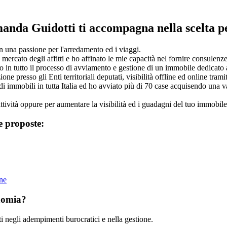
Amanda Guidotti ti accompagna nella scelta p
n una passione per l'arredamento ed i viaggi.
ercato degli affitti e ho affinato le mie capacità nel fornire consulenze
in tutto il processo di avviamento e gestione di un immobile dedicato agl
one presso gli Enti territoriali deputati, visibilità offline ed online tramite
di immobili in tutta Italia ed ho avviato più di 70 case acquisendo una v
ttività oppure per aumentare la visibilità ed i guadagni del tuo immobile 
e proposte:
ine
onomia?
ti negli adempimenti burocratici e nella gestione.