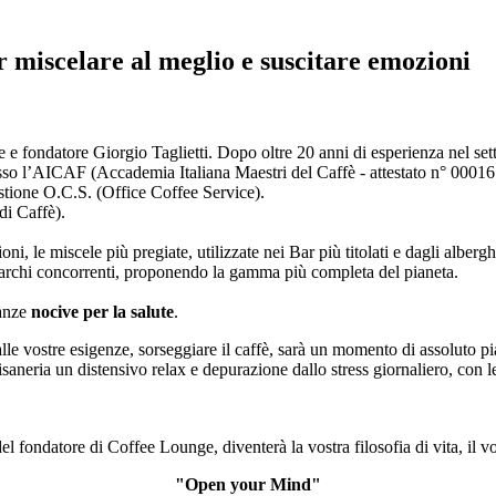
 miscelare al meglio e suscitare emozioni
e e fondatore Giorgio Taglietti. Dopo oltre 20 anni di esperienza nel se
esso l’AICAF (Accademia Italiana Maestri del Caffè - attestato n° 0001
ione O.C.S. (Office Coffee Service).
i Caffè).
ni, le miscele più pregiate, utilizzate nei Bar più titolati e dagli albergh
i marchi concorrenti, proponendo la gamma più completa del pianeta.
tanze
nocive per la salute
.
alle vostre esigenze, sorseggiare il caffè, sarà un momento di assoluto p
aneria un distensivo relax e depurazione dallo stress giornaliero, con l
del fondatore di Coffee Lounge, diventerà la vostra filosofia di vita, il v
"Open your Mind"