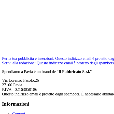
Per la tua pubblicità e inserzioni:
Questo indirizzo email è protetto dag
Scrivi alla redazione:
Questo indirizzo email è protetto dagli spambots.
Spendiamo a Pavia è un brand de
"
Il Fabbricat
o S.r.l.
"
Via Lorenzo Fasolo,26
27100 Pavia
P.IVA - 02163050186
Questo indirizzo email è protetto dagli spambots. È necessario abilitar
Informazioni
Contatti