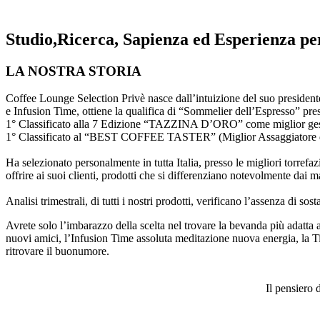
Studio,Ricerca, Sapienza ed Esperienza per
LA NOSTRA STORIA
Coffee Lounge Selection Privè nasce dall’intuizione del suo president
e Infusion Time, ottiene la qualifica di “Sommelier dell’Espresso” pr
1° Classificato alla 7 Edizione “TAZZINA D’ORO” come miglior gest
1° Classificato al “BEST COFFEE TASTER” (Miglior Assaggiatore d
Ha selezionato personalmente in tutta Italia, presso le migliori torrefazio
offrire ai suoi clienti, prodotti che si differenziano notevolmente da
Analisi trimestrali, di tutti i nostri prodotti, verificano l’assenza di sos
Avrete solo l’imbarazzo della scelta nel trovare la bevanda più adatta 
nuovi amici, l’Infusion Time assoluta meditazione nuova energia, la Tis
ritrovare il buonumore.
Il pensiero 