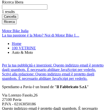
Ricerca libera
1 results
Cancella
Ricerca
Motor Bike Italia
La tua passione è la Moto? Noi di Motor Bike I…
Home
100 VETRINE
Auto & Moto
Per la tua pubblicità e inserzioni:
Questo indirizzo email è protetto
dagli spambots. È necessario abilitare JavaScript per vederlo.
Scrivi alla redazione:
Questo indirizzo email è protetto dagli
spambots. È necessario abilitare JavaScript per vederlo.
Spendiamo a Pavia è un brand de
"
Il Fabbricat
o S.r.l.
"
Via Lorenzo Fasolo,26
27100 Pavia
P.IVA - 02163050186
Questo indirizzo email è protetto dagli spambots. È necessario