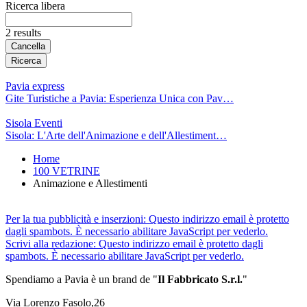
Ricerca libera
2 results
Cancella
Ricerca
Pavia express
Gite Turistiche a Pavia: Esperienza Unica con Pav…
Sisola Eventi
Sisola: L'Arte dell'Animazione e dell'Allestiment…
Home
100 VETRINE
Animazione e Allestimenti
Per la tua pubblicità e inserzioni:
Questo indirizzo email è protetto
dagli spambots. È necessario abilitare JavaScript per vederlo.
Scrivi alla redazione:
Questo indirizzo email è protetto dagli
spambots. È necessario abilitare JavaScript per vederlo.
Spendiamo a Pavia è un brand de
"
Il Fabbricat
o S.r.l.
"
Via Lorenzo Fasolo,26