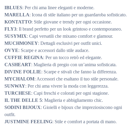
IBLUES
: Per chi ama linee eleganti e moderne.
MARELLA
: Icona di stile italiano per un guardaroba sofisticato.
KONTATTO
: Stile giovane e trendy per ogni occasione.
FLY3
: Il brand perfetto per un look grintoso e contemporaneo.
SUSYMIX
: Capi versatili che mixano comfort e glamour.
MUCHMONEY
: Dettagli esclusivi per outfit unici.
OVYE
: Scarpe e accessori dallo stile audace.
CUFFIE REGINA
: Per un tocco retrò ed elegante.
CASHEART
: Maglieria di pregio con un’anima sofisticata.
DIVINE FOLLIE
: Scarpe e stivali che fanno la differenza.
MYCHALOM
: Accessori che esaltano il tuo stile personale.
SUNWAY
: Per chi ama vivere la moda con leggerezza.
TURCHESE
: Capi freschi e colorati per ogni stagione.
IL THE DELLE 5
: Maglieria e abbigliamento chic.
SODINI BIJOUX
: Gioielli e bijoux che impreziosiscono ogni
outfit.
JUSTMINE FEELING
: Stile e comfort a portata di mano.